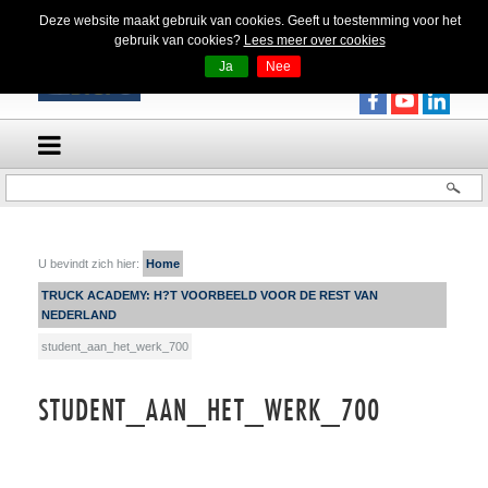
Deze website maakt gebruik van cookies. Geeft u toestemming voor het
gebruik van cookies?
Lees meer over cookies
Ja
Nee
U bevindt zich hier:
Home
TRUCK ACADEMY: H?T VOORBEELD VOOR DE REST VAN
NEDERLAND
student_aan_het_werk_700
STUDENT_AAN_HET_WERK_700