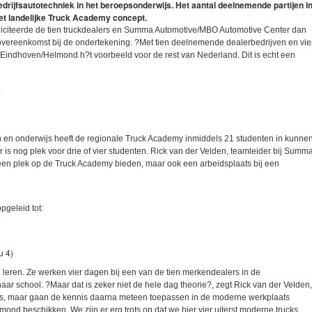
edrijfsautotechniek in het beroepsonderwijs. Het aantal deelnemende partijen i
het landelijke Truck Academy concept.
citeerde de tien truckdealers en Summa Automotive/MBO Automotive Center dan
ereenkomst bij de ondertekening. ?Met tien deelnemende dealerbedrijven en vie
o Eindhoven/Helmond h?t voorbeeld voor de rest van Nederland. Dit is echt een
 en onderwijs heeft de regionale Truck Academy inmiddels 21 studenten in kunne
 is nog plek voor drie of vier studenten. Rick van der Velden, teamleider bij Summ
een plek op de Truck Academy bieden, maar ook een arbeidsplaats bij een
geleid tot:
u 4)
 leren. Ze werken vier dagen bij een van de tien merkendealers in de
ar school. ?Maar dat is zeker niet de hele dag theorie?, zegt Rick van der Velden,
les, maar gaan de kennis daarna meteen toepassen in de moderne werkplaats
nd beschikken. We zijn er erg trots op dat we hier vier uiterst moderne trucks