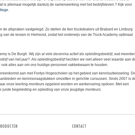
 is allemaal mogelijk dankzij de samenwerking met het bedrijfsleven.? Kijk voor
lege
.
de afspraken vastgelegd. Zo stellen de tien truckdealers uit Brabant en Limburg
ng van de lessen in Helmond, zodat het onderwijs van de Truck Academy optimaal
my is De Burgh. Wij zijn al vele decennia actief als opleidingsbedrijf, wat meerde
edrijf van het jaar?. Als opleidingsbedrijf hechten we niet alleen veel waarde aan d
r ook alles aan om ons huidige personeel vakbekwaam te houden.
reenkomst aan met Fontys Hogescholen op het gebied van kennisuitwisseling. Di
aanbieden en kennisvraagstukken omzetten in gerichte cursussen. Sinds 2007 is d
 waar onze leerling-monteurs opgeleid worden en werkervaring opdoen. Met een
e juiste begeleiding en opleiding van onze jeugdige monteurs.
PRODUCTEN
CONTACT