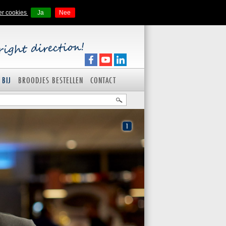
er cookies
Ja
Nee
 BIJ
BROODJES BESTELLEN
CONTACT
1
HOREC