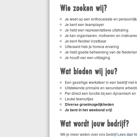
Wie zoeken wij?
Je weet op een enthousiaste en persoonlij
Je bent een teamplayer
Je hebt een representatieve uitstraling
Je kan organiseren, motiveren en instruere
Je bent flexibel inzetbaar
Uiteraard heb je horeca ervaring
Je hebt goede beheersing van de Nederland
Je houdt van een uitdaging
Wat bieden wij jou?
Een gezellige werksfeer in een bedrijf met ko
Uitstekende primaire en secundaire arbei
Per direct een functie bij een dynamisch en 
Leuke teamuitjes
Diverse groeimogelijkheden
Je bent in het weekend vrij!
Wat wordt jouw bedrijf?
Wil je meer weten over ons bedrijf
Lees dan hi