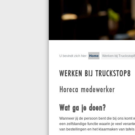
U bevindt zich hier:
Home
Werken bij Truckstop
WERKEN BIJ TRUCKSTOP8
Horeca medewerker
Wat ga je doen?
Wanneer jij de persoon bent die bij ons komt 
een zelfstandige functie waarin je veel veran
van bestellingen en het klaarmaken van tafels