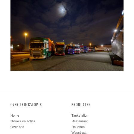
OVER TRUCKSTOP 8
PRODUCTEN
Home
Tankstation
Nieuws en acties
Restaurant
Over ons
Douchen
Wasstraat