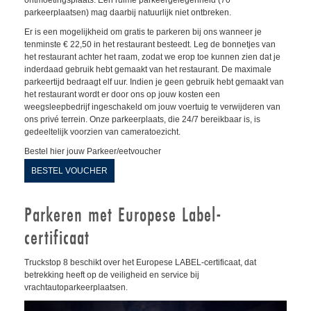
ontmoetingsplaats. Een ruime parkeergelegenheid (70
parkeerplaatsen) mag daarbij natuurlijk niet ontbreken.
Er is een mogelijkheid om gratis te parkeren bij ons wanneer je
tenminste € 22,50 in het restaurant besteedt. Leg de bonnetjes van
het restaurant achter het raam, zodat we erop toe kunnen zien dat je
inderdaad gebruik hebt gemaakt van het restaurant. De maximale
parkeertijd bedraagt elf uur. Indien je geen gebruik hebt gemaakt van
het restaurant wordt er door ons op jouw kosten een
weegsleepbedrijf ingeschakeld om jouw voertuig te verwijderen van
ons privé terrein. Onze parkeerplaats, die 24/7 bereikbaar is, is
gedeeltelijk voorzien van cameratoezicht.
Bestel hier jouw Parkeer/eetvoucher
BESTEL VOUCHER
Parkeren met Europese Label-
certificaat
Truckstop 8 beschikt over het Europese LABEL-certificaat, dat
betrekking heeft op de veiligheid en service bij
vrachtautoparkeerplaatsen.