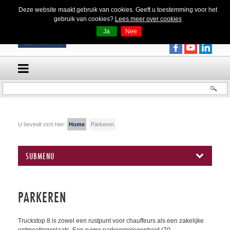
Deze website maakt gebruik van cookies. Geeft u toestemming voor het
gebruik van cookies?
Lees meer over cookies
Ja
Nee
U bevindt zich hier:
Home
Parkeren
SUBMENU
PARKEREN
Truckstop 8 is zowel een rustpunt voor chauffeurs als een zakelijke