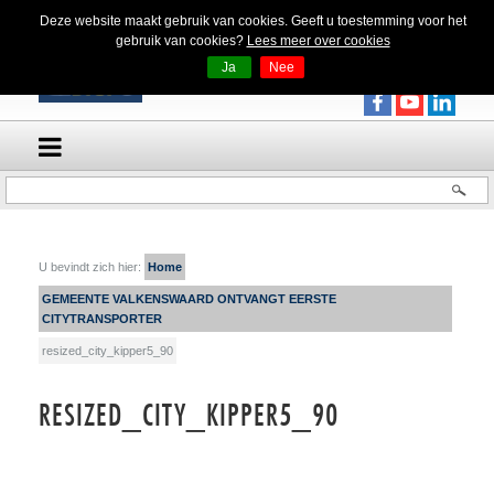
Deze website maakt gebruik van cookies. Geeft u toestemming voor het
gebruik van cookies?
Lees meer over cookies
Ja
Nee
U bevindt zich hier:
Home
GEMEENTE VALKENSWAARD ONTVANGT EERSTE
CITYTRANSPORTER
resized_city_kipper5_90
RESIZED_CITY_KIPPER5_90