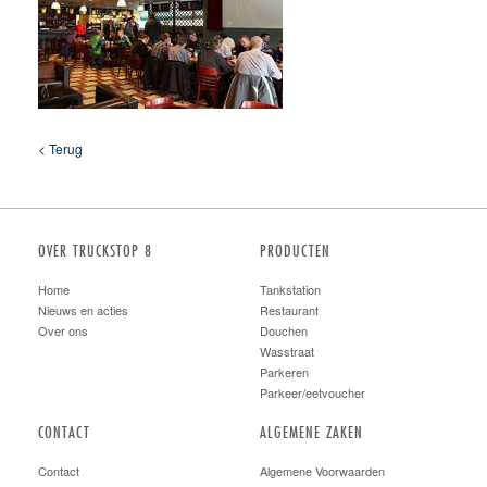
< Terug
OVER TRUCKSTOP 8
PRODUCTEN
Home
Tankstation
Nieuws en acties
Restaurant
Over ons
Douchen
Wasstraat
Parkeren
Parkeer/eetvoucher
CONTACT
ALGEMENE ZAKEN
Contact
Algemene Voorwaarden