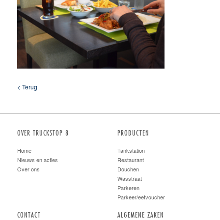
< Terug
OVER TRUCKSTOP 8
PRODUCTEN
Home
Tankstation
Nieuws en acties
Restaurant
Over ons
Douchen
Wasstraat
Parkeren
Parkeer/eetvoucher
CONTACT
ALGEMENE ZAKEN