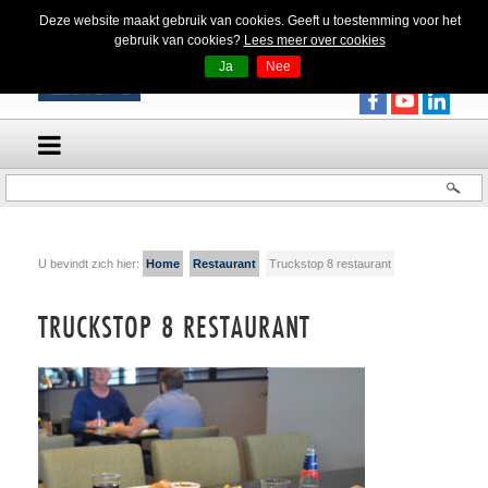
Deze website maakt gebruik van cookies. Geeft u toestemming voor het
gebruik van cookies?
Lees meer over cookies
Ja
Nee
U bevindt zich hier:
Home
Restaurant
Truckstop 8 restaurant
TRUCKSTOP 8 RESTAURANT