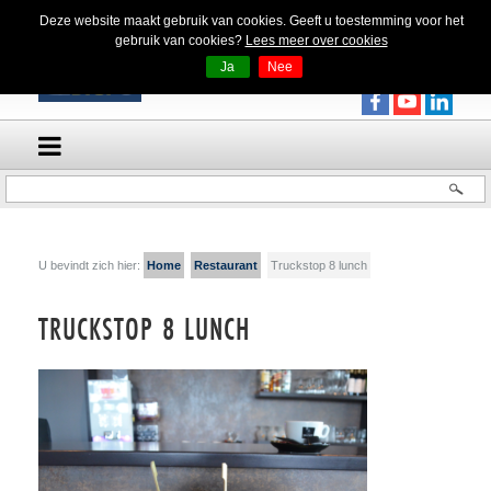
Deze website maakt gebruik van cookies. Geeft u toestemming voor het
gebruik van cookies?
Lees meer over cookies
Ja
Nee
U bevindt zich hier:
Home
Restaurant
Truckstop 8 lunch
TRUCKSTOP 8 LUNCH