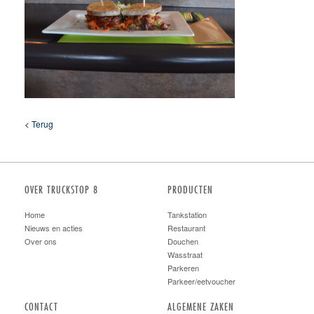
< Terug
OVER TRUCKSTOP 8
PRODUCTEN
Home
Tankstation
Nieuws en acties
Restaurant
Over ons
Douchen
Wasstraat
Parkeren
Parkeer/eetvoucher
CONTACT
ALGEMENE ZAKEN