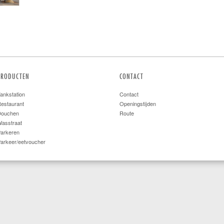
PRODUCTEN
CONTACT
ankstation
Contact
estaurant
Openingstijden
Douchen
Route
asstraat
arkeren
arkeer/eetvoucher