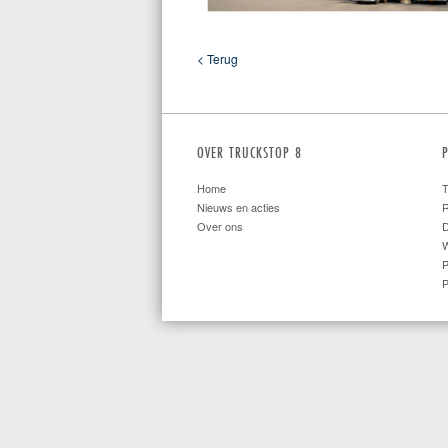
< Terug
OVER TRUCKSTOP 8
Home
T
Nieuws en acties
R
Over ons
W
P
P