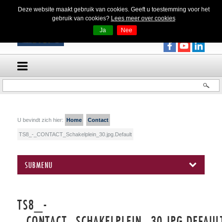
Deze website maakt gebruik van cookies. Geeft u toestemming voor het
gebruik van cookies?
Lees meer over cookies
Ja
Nee
U bevindt zich hier:
Home
Contact
TS8_-_CONTACT_Schakelplein_30.jpg.Default
SUBMENU
TS8_-
_CONTACT_SCHAKELPLEIN_30.JPG.DEFAUL