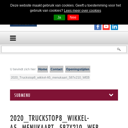
Deze website maakt gebruik van cookies. Geeft u toestemming voor het
gebruik van cookies?
Lees meer over cookies
Ja
Nee
U bevindt zich hier:
Home
Contact
Openingstijden
2020_Truckstop8_wikkel-A5_menukaart_587x210_WEB
SUBMENU
2020_TRUCKSTOP8_WIKKEL-
A5_MENUKAART_587X210_WEB