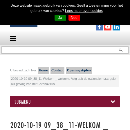
Deze website maakt gebruik van cookies. Geeft u toestemming voor het
gebruik van cookies?
Lees meer over cookies
Ja
Nee
U bevindt zich hier:
Home
Contact
Openingstijden
2020-10-19 09_38_11-Welkom _ welcome Volg aub de nationale maatrgelen
als gevolg van het Coronavirus
SUBMENU
2020-10-19 09_38_11-WELKOM _