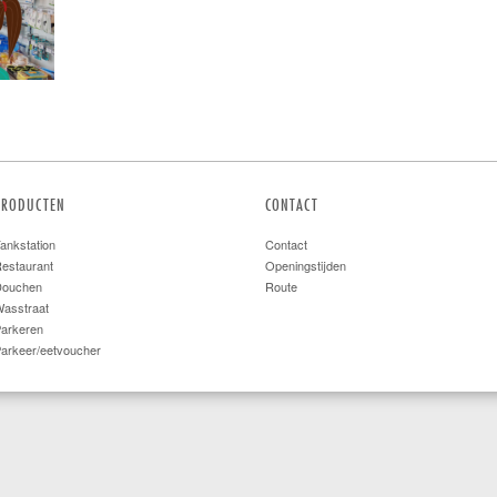
PRODUCTEN
CONTACT
ankstation
Contact
estaurant
Openingstijden
Douchen
Route
asstraat
arkeren
arkeer/eetvoucher