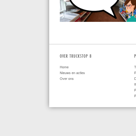
OVER TRUCKSTOP 8
Home
T
Nieuws en acties
R
Over ons
W
P
P