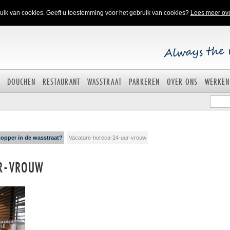
ik van cookies. Geeft u toestemming voor het gebruik van cookies?
Lees meer ov
DOUCHEN
RESTAURANT
WASSTRAAT
PARKEREN
OVER ONS
WERKEN
topper in de wasstraat?
Vacature-horeca-24-uur-vrouw
UR-VROUW