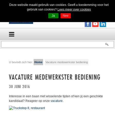
Deze website maakt gebruik van cookies. Geeft u toestemming voor het
gebruik van cookies?
Lees meer over cookies
Ja
Nee
U bevindt zich hier:
Home
Vacature medewerkster bediening
VACATURE MEDEWERKSTER BEDIENING
30 JUNI 2016
Interesse in een baan met wisselende tijden of ken jij een geschikte
kandidaat? Reageer op onze
vacature
.