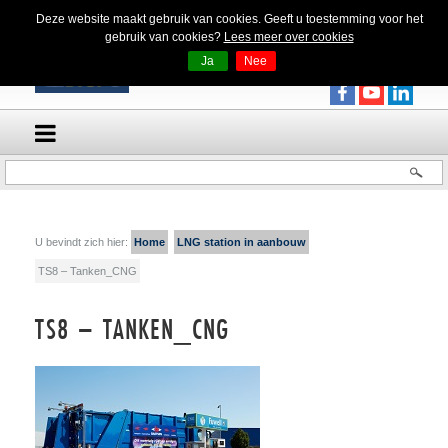
Deze website maakt gebruik van cookies. Geeft u toestemming voor het
gebruik van cookies?
Lees meer over cookies
Ja
Nee
U bevindt zich hier:
Home
LNG station in aanbouw
TS8 – Tanken_CNG
TS8 – TANKEN_CNG