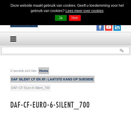
Deze website maakt gebruik van cookies. Geeft u toestemming voor het
gebruik van cookies?
Lees meer over cookies
Ja
Nee
U bevindt zich hier:
Home
DAF SILENT CF EN XF: LAATSTE KANS OP SUBSIDIE
DAF-CF-Euro-6-Silent_700
DAF-CF-EURO-6-SILENT_700