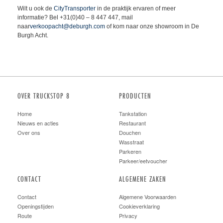
Wilt u ook de
CityTransporter
in de praktijk ervaren of meer
informatie? Bel +31(0)40 – 8 447 447, mail
naar
verkoopacht@deburgh.com
of kom naar onze showroom in De
Burgh Acht.
OVER TRUCKSTOP 8
PRODUCTEN
Home
Tankstation
Nieuws en acties
Restaurant
Over ons
Douchen
Wasstraat
Parkeren
Parkeer/eetvoucher
CONTACT
ALGEMENE ZAKEN
Contact
Algemene Voorwaarden
Openingstijden
Cookieverklaring
Route
Privacy