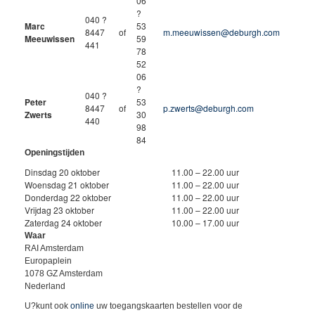
06
?
040 ?
Marc
53
8447
of
m.meeuwissen@deburgh.com
Meeuwissen
59
441
78
52
06
?
040 ?
Peter
53
8447
of
p.zwerts@deburgh.com
Zwerts
30
440
98
84
Openingstijden
Dinsdag 20 oktober
11.00 – 22.00 uur
Woensdag 21 oktober
11.00 – 22.00 uur
Donderdag 22 oktober
11.00 – 22.00 uur
Vrijdag 23 oktober
11.00 – 22.00 uur
Zaterdag 24 oktober
10.00 – 17.00 uur
Waar
RAI Amsterdam
Europaplein
1078 GZ Amsterdam
Nederland
U?kunt ook
online
uw toegangskaarten bestellen voor de