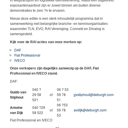
in wegtransport en logistieke dienstverlening. Naast een uitgebreid
exposantenaanbod zijn er zowel binnen als buiten diverse
demonstraties te zien ?n te ervaren.
Nieuw deze editie is een sterk inhoudelijk programma dat in
samenwerking met belangrijke branche- en kennisorganisaties
waaronder TLN, EVO, RAI Vereniging, Connekt en Dinalog is
samengesteld.
Kijk voor de RAI acties van onze merken op:
DAF
Fiat Professional
IVECO
Onze verkopers zijn dagelijks aanwezig op de DAF, Fiat
Professional en IVECO stand.
DAF:
040 ?
06 ? 53
Guido van
29 58
of
59 78
gvstiphout@deburgh.com
Stiphout
521
51
06 ?53
Antoine
040 ?29
of
59 78
avdijk@deburgh.com
van Dijk
58 522
53
Fiat Professional en IVECO