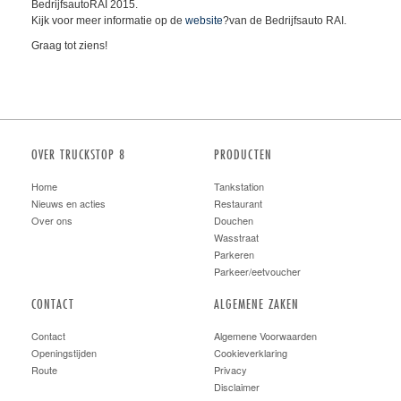
BedrijfsautoRAI 2015.
Kijk voor meer informatie op de
website
?van de Bedrijfsauto RAI.
Graag tot ziens!
OVER TRUCKSTOP 8
PRODUCTEN
Home
Tankstation
Nieuws en acties
Restaurant
Over ons
Douchen
Wasstraat
Parkeren
Parkeer/eetvoucher
CONTACT
ALGEMENE ZAKEN
Contact
Algemene Voorwaarden
Openingstijden
Cookieverklaring
Route
Privacy
Disclaimer